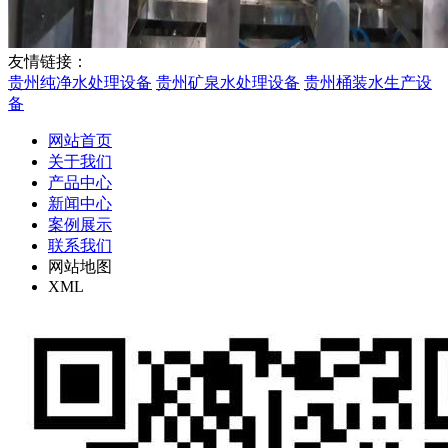
友情链接：
贵州纯净水处理设备
贵州矿泉水处理设备
贵州桶装水生产设
备
网站首页
关于我们
产品中心
新闻中心
案例展示
联系我们
网站地图
XML