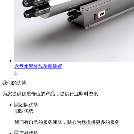
六盘水紫外线杀菌装置
+
我们的
优势
为您提供优质价位的产品，提供行业即时资讯
团队优势
我们有自己的服务团队，贴心为您提供更多的服务