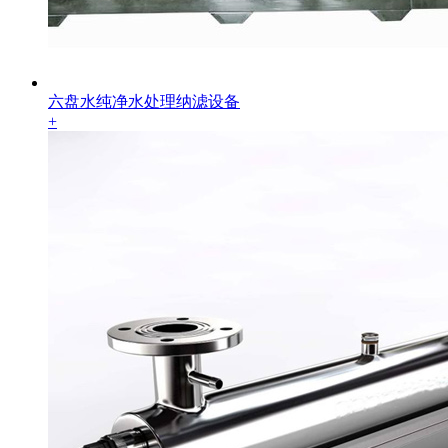
六盘水纯净水处理纳滤设备
+