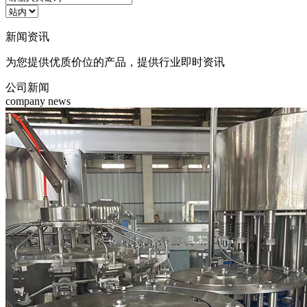
新闻
资讯
为您提供优质价位的产品，提供行业即时资讯
公司新闻
company news