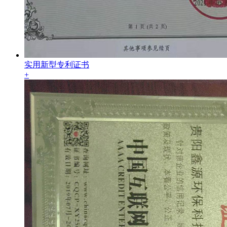
实用新型专利证书
+